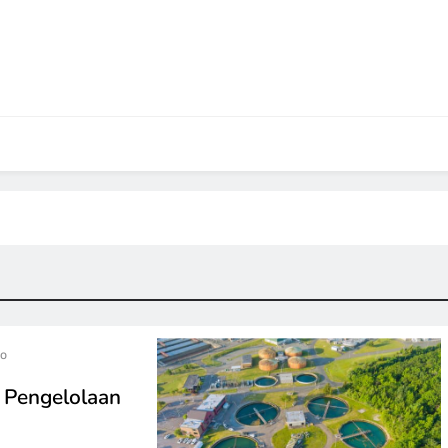
go
n Pengelolaan