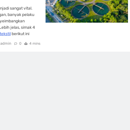
njadi sangat vital.
gan, banyak pelaku
enyeimbangkan
ebih jelas, simak 4
tekstil
berikut ini
admin
0
4 mins