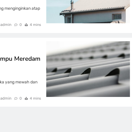
ang menginginkan atap
admin
0
4 mins
Mampu Meredam
tika yang mewah dan
admin
0
4 mins