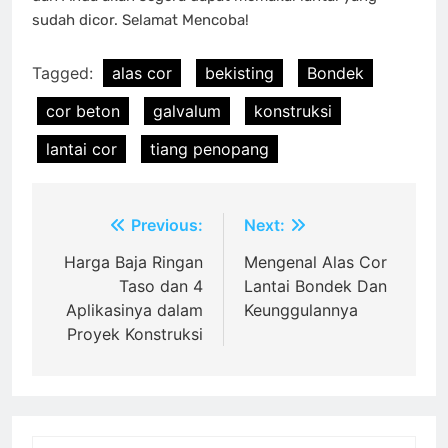
sudah dicor. Selamat Mencoba!
Tagged:
alas cor
bekisting
Bondek
cor beton
galvalum
konstruksi
lantai cor
tiang penopang
Post
Previous:
Next:
navigation
Harga Baja Ringan
Mengenal Alas Cor
Taso dan 4
Lantai Bondek Dan
Aplikasinya dalam
Keunggulannya
Proyek Konstruksi