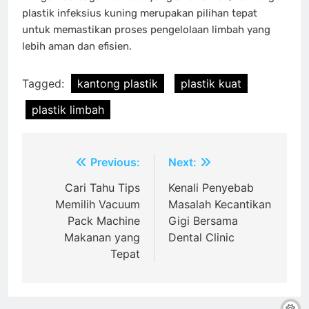
plastik infeksius kuning merupakan pilihan tepat
untuk memastikan proses pengelolaan limbah yang
lebih aman dan efisien.
Tagged:
kantong plastik
plastik kuat
plastik limbah
Post
Previous:
Next:
navigation
Cari Tahu Tips
Kenali Penyebab
Memilih Vacuum
Masalah Kecantikan
Pack Machine
Gigi Bersama
Makanan yang
Dental Clinic
Tepat